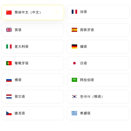
法语
法语
简体中文（中文）
简体中文（中文）
英语
英语
西班牙语
西班牙语
意大利语
意大利语
德语
德语
葡萄牙语
葡萄牙语
日语
日语
俄语
俄语
阿拉伯语
阿拉伯语
荷兰语
荷兰语
한국어（韩语）
한국어（韩语）
捷克语
捷克语
希腊语
希腊语