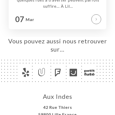
suffire… À Lil...
RVER
ANDER
07
Mar
ERIE
IS
Vous pouvez aussi nous retrouver
RTE
SSE
sur…
TACT
Aux Indes
42 Rue Thiers
59800 Lille France