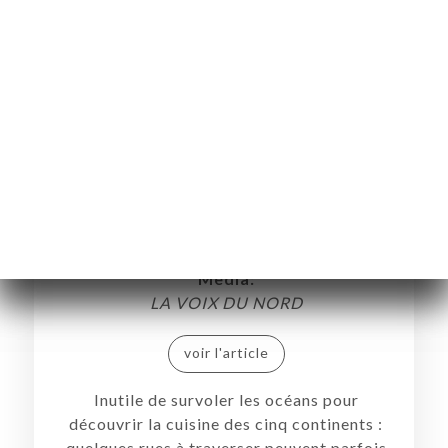
Où dîner aux quatre coins du monde
tout en restant à Lille?
Media:
LA VOIX DU NORD
voir l'article
Inutile de survoler les océans pour
découvrir la cuisine des cinq continents :
quelques rues à traverser peuvent parfois
UEIL